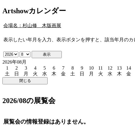
Artshowカレンダー
会場名：杉山修 木版画展
表示したい年月を入力、表示ボタンを押すと、該当年月のカ
2026年08月
1
2
3
4
5
6
7
8
9
10
11
12
13
14
土
日
月
火
水
木
金
土
日
月
火
水
木
金
2026/08の展覧会
展覧会の情報登録はありません。