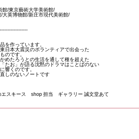
術館/東京藝術大学美術館/
/大英博物館/新庄市現代美術館/
------------------
品を作っています。
東日本大震災のボランティアで出会った
ものです。
かめたろうとの生活を通して種を超えた
「たお」が語る沈黙のドラマはことばのない
に響くのです。
直しのないノートです
エスキース shop 担当 ギャラリー 誠文堂あて