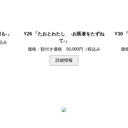
日も-」
Y26 「たおとわたし -お医者をたずね
Y30
て-」
込み
価格：額付き価格 50,000円（税込み
価
詳細情報