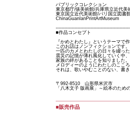
パブリックコレクション
東京都庁/俵美術館/兵庫県立近代美
東京国立近代美術館/パリ国立図書館
ChinaGuanlanPrintArtMuseum
---------------------------------------------------
■作品コンセプト
『かめとわたし』というテーマで作
このお話はノンフィクションです。
一匹のカメとわたしの日々を綴った
震災の記憶が薄れ風化していく中、
家族の絆があることを知りました。
メロディーのようにわたしのこころ
それは、歌いやむことのない、書き
〒992-8510 山形県米沢市
「八木文子 版画展」～絵本のための
■販売作品