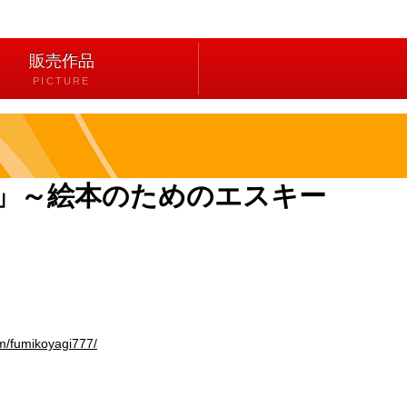
販売作品
PICTURE
展」～絵本のためのエスキー
m/fumikoyagi777/