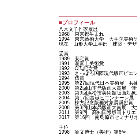
■プロフィール
八木文子作家履歴
1968 東京都生まれ
1994 東京藝術大学 大学院美術
現在 山形大学工学部 建築・デザ
受賞
1989 安宅賞
1991 瀧富士美術賞
1992 O氏記念賞
1993 さっぽろ国際現代版画ビエ
1994 俵賞
1995 第27回現代日本美術展 
2000 第2回山本鼎版画大賞展 
2003 第9回浜松市美術館版画対
2004 第17回富嶽ビエンナーレ展
2005 棟方記念版画対象展奨励賞
2008 第3回山本鼎版画大賞展 大
2011 第9回 高知国際版画トリ
2017 第16回 南島原市セミナ
学位
1998 論文博士（美術）第6号