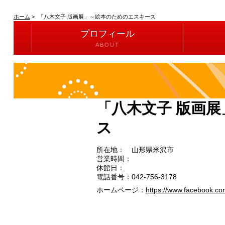
ホーム
>
「八木文子 版画展」～絵本のためのエスキース
プロフィール
ABOUT
「八木文子 版画
ス
所在地：
山形県米沢市
営業時間：
休館日：
電話番号：
042-756-3178
ホームページ：
https://www.facebook.co