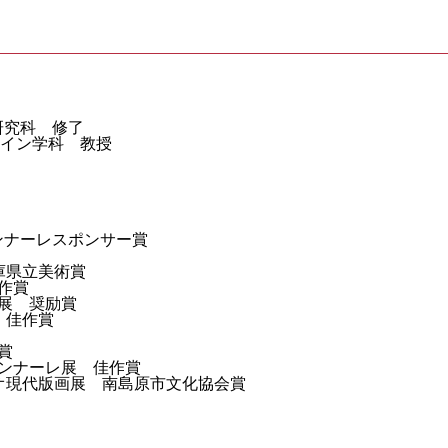
研究科 修了
イン学科 教授
ンナーレスポンサー賞
兵庫県立美術賞
佳作賞
象展 奨励賞
 佳作賞
賞
エンナーレ展 佳作賞
リオ現代版画展 南島原市文化協会賞