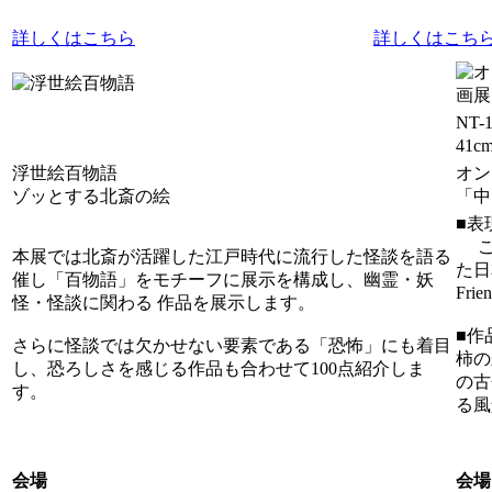
詳しくはこちら
詳しくはこち
NT
41
浮世絵百物語
オン
ゾッとする北斎の絵
「中
■表
こ
本展では北斎が活躍した江戸時代に流行した怪談を語る
た日
催し「百物語」をモチーフに展示を構成し、幽霊・妖
Fr
怪・怪談に関わる 作品を展示します。
■作
さらに怪談では欠かせない要素である「恐怖」にも着目
柿の
し、恐ろしさを感じる作品も合わせて100点紹介しま
の古
す。
る風
会場
会場