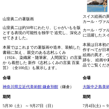
スイス絵画の
山室眞二の薯版画
カール・ヴァ
山室眞二は約50年にわたり、じゃがいもを版
カール・ヴァル
とする表現の可能性を独学で 追究し、深化さ
に活躍したス
せてきました。
本展は日本初
本展ではこれまでの薯版画や造本、装幀した
作すべてが日
書籍に加え 、親交のある志村ふくみ
絵画の異才、
（1924-、染織家・随筆家、人間国宝）の言葉
跡を、 絵画や
か ら着想した 新作《志村ふくみの言葉 百葉
品でご覧くだ
筥》（全100点）も展示します。
会場
会場
神奈川県立近代美術館 鎌倉別館
（鎌倉）
大阪中之島美
期間
期間
5月30（土） ～ 9月27日（日）
7月4日(土) ～ 