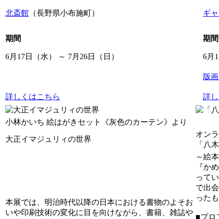
北斎館
（長野県小布施町）
ギャ
期間
期間
6月17日（水） ～ 7月26日（日）
6月1
版画
詳しくはこちら
詳し
小林かいち 絵はがきセット《灰色のカーテン》より
オンラ
大正イマジュリィの世界
「八木
～絵本
『かめ
ってい
で出会
ったも
本展では、明治時代以降の日本における書物のよそお
いや印刷技術の変化に目を向けながら、書籍、雑誌や
■プロ